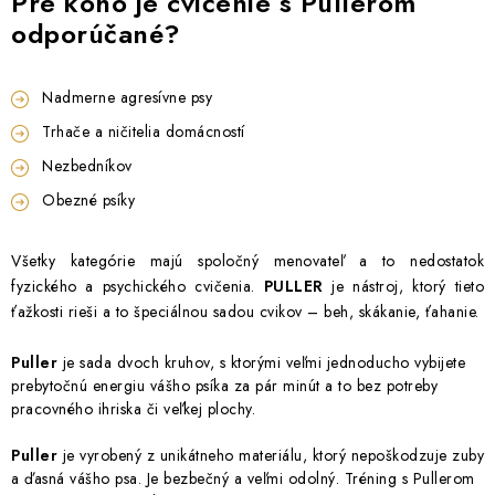
Pre koho je cvičenie s Pullerom
INFORMÁCIE O NÁKUPE
GDPR
odporúčané?
Nadmerne agresívne psy
Trhače a ničitelia domácností
Nezbedníkov
Obezné psíky
Všetky kategórie majú spoločný menovateľ a to nedostatok
fyzického a psychického cvičenia.
PULLER
je nástroj, ktorý tieto
ťažkosti rieši a to špeciálnou sadou cvikov – beh, skákanie, ťahanie.
Puller
je sada dvoch kruhov, s ktorými veľmi jednoducho vybijete
prebytočnú energiu vášho psíka za pár minút a to bez potreby
pracovného ihriska či veľkej plochy.
Puller
je vyrobený z unikátneho materiálu, ktorý nepoškodzuje zuby
a ďasná vášho psa. Je bezbečný a veľmi odolný. Tréning s Pullerom