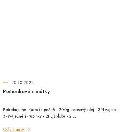
20.10.2022
Pečienkové minútky
Potrebujeme: Kuracia pečeň - 200gLososový olej - 3PLVajcia -
3ksVaječné škrupinky - 2PLJabĺčka - 2 ...
Celý článok