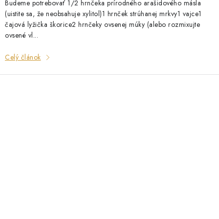
Budeme potrebovať 1/2 hrnčeka prírodného arašidového másla
(uistite sa, že neobsahuje xylitol)1 hrnček strúhanej mrkvy1 vajce1
čajová lyžička škorice2 hrnčeky ovsenej múky (alebo rozmixujte
ovsené vl...
Celý článok