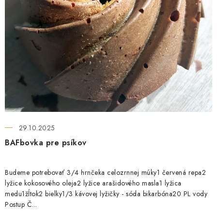
INFORMÁCIE O NÁKUPE
GDPR
n
k
o
v
29.10.2025
BAFbovka pre psíkov
Budeme potrebovať 3/4 hrnčeka celozrnnej múky1 červená repa2
lyžice kokosového oleja2 lyžice arašidového masla1 lyžica
medu1žĺtok2 bielky1/3 kávovej lyžičky - sóda bikarbóna20 PL vody
Postup Č...