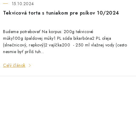
15.10.2024
Tekvicová torta s tuniakom pre psíkov 10/2024
Budeme potrebovať Na korpus: 200g tekvicové
múky100g špaldovej múky1 PL sóda bikarbóna2 PL oleja
(slnečnicový, repkový)2 vajíčka200 - 250 ml vlažnej vody (cesto
nesmie byť príliš tuh...
Celý článok