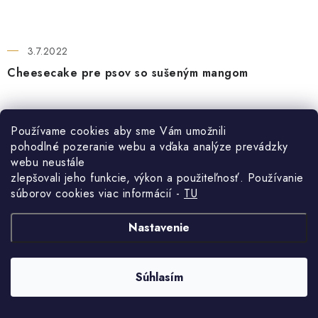
3.7.2022
Cheesecake pre psov so sušeným mangom
Potrebujeme:vločkyplátkovú želatínubezlaktózový tvarohlyžičku
Používame cookies aby sme Vám umožnili
meduplátky sušeného manga Postup : ...
pohodlné pozeranie webu a vďaka analýze prevádzky
webu neustále
Celý článok
zlepšovali jeho funkcie, výkon a použiteľnosť. Používanie
súborov cookies viac informácií -
TU
Nastavenie
Súhlasím