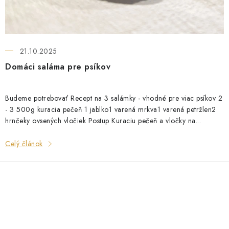
21.10.2025
Domáci saláma pre psíkov
Budeme potrebovať Recept na 3 salámky - vhodné pre viac psíkov 2
- 3 500g kuracia pečeň 1 jablko1 varená mrkva1 varená petržlen2
hrnčeky ovsených vločiek Postup Kuraciu pečeň a vločky na...
Celý článok