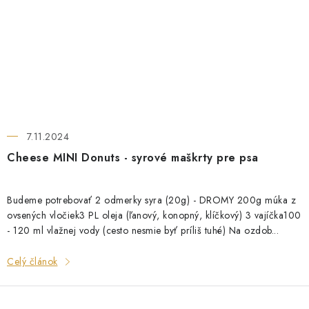
7.11.2024
Cheese MINI Donuts - syrové maškrty pre psa
Budeme potrebovať 2 odmerky syra (20g) - DROMY 200g múka z
ovsených vločiek3 PL oleja (ľanový, konopný, klíčkový) 3 vajíčka100
- 120 ml vlažnej vody (cesto nesmie byť príliš tuhé) Na ozdob...
Celý článok