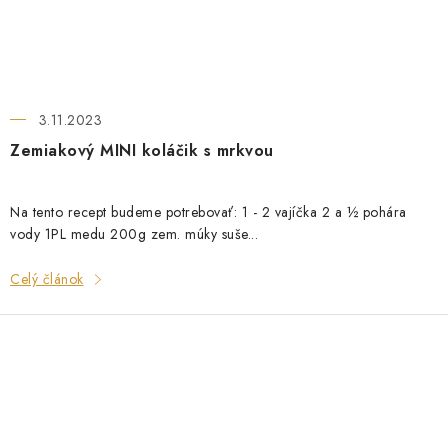
3.11.2023
Zemiakový MINI koláčik s mrkvou
Na tento recept budeme potrebovať: 1 - 2 vajíčka 2 a ½ pohára
vody 1PL medu 200g zem. múky suše...
Celý článok