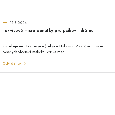
15.3.2024
Tekvicové micro donutky pre psíkov - diétne
Potrebujeme : 1/2 tekvice (Tekvica Hokkaido)2 vajíčka1 hrnček
ovsených vločiek1 maličká lyžička med...
Celý článok