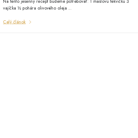
Na tento jesenný recept budeme potrebovať: 1 maslovú tekvičku 3
vajíčka ½ pohára olivového oleja ...
Celý článok