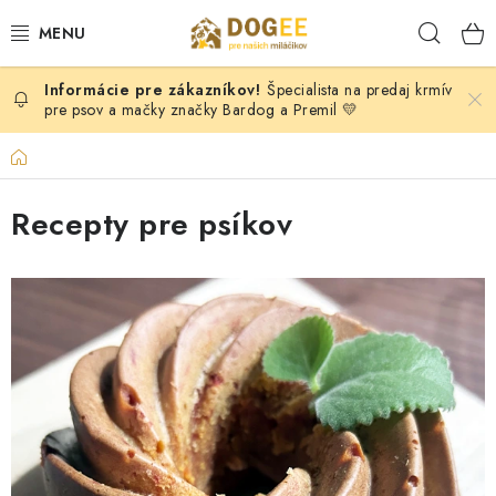
Prejsť
Hľad
na
obsah
Špecialista na predaj krmív
PSY
pre psov a mačky značky Bardog a Premil 💛
MAČKY
Domov
HLODAVCI
Recepty pre psíkov
KONE
V
ý
DOG PULLER SK
p
i
DOGFRISBEE
s
č
Moja objednávka
KONTAKTY
POŠTOVNÉ A DOPRAVA
l
VEĽKOOBCHOD
OBCHODNÉ PODMIENKY
á