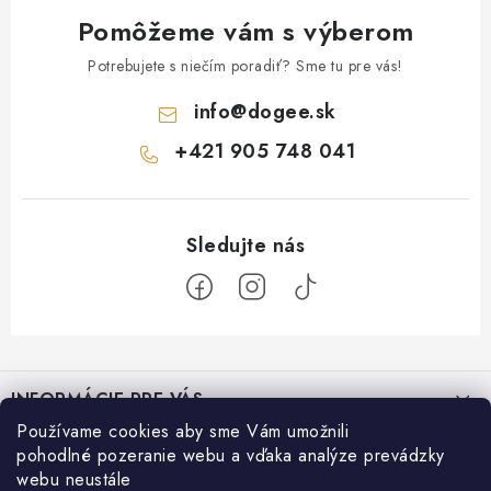
Pomôžeme vám s výberom
Potrebujete s niečím poradiť? Sme tu pre vás!
info
@
dogee.sk
+421 905 748 041
Z
á
INFORMÁCIE PRE VÁS
p
Používame cookies aby sme Vám umožnili
ä
Moja objednávka
Recepty pre psíkov
pohodlné pozeranie webu a vďaka analýze prevádzky
t
webu neustále
KONTAKTY