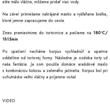
ešte málo vláčne, môžeme pridať viac vody.
Na záver primiešame nakrájané mäsko a vyšľahane bielka,
ktoré jemne zapracujeme do cesta.
Zmes premiestnime do tortovnice a pečieme na
180
ºC/
1h15min
Po upečení necháme korpus vychladnúť a opatrne
oddelíme od tortovej formy. Následne je ozdoba torty už
naša fantázia. Ja som použila domáce arašidové maslo
s kombináciou kokosu a zeleného jačmeňa. Korpus bol pri
ochutnávke veľmi vláčny a príjemne voňal.
VIDEO