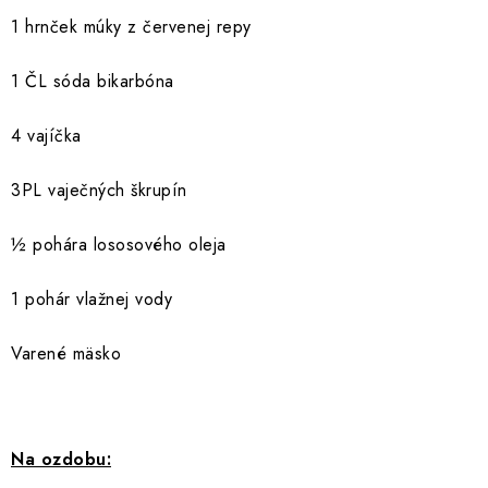
INFORMÁCIE O NÁKUPE
GDPR
1 hrnček múky z červenej repy
1 ČL sóda bikarbóna
4 vajíčka
3PL vaječných škrupín
½ pohára lososového oleja
1 pohár vlažnej vody
Varené mäsko
Na ozdobu: