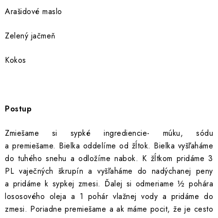
Arašidové maslo
Zelený jačmeň
Kokos
Postup
Zmiešame si sypké ingrediencie- múku, sódu
a premiešame. Bielka oddelíme od žĺtok. Bielka vyšľaháme
do tuhého snehu a odložíme nabok. K žĺtkom pridáme 3
PL vaječných škrupín a vyšľaháme do nadýchanej peny
a pridáme k sypkej zmesi. Ďalej si odmeriame ½ pohára
lososového oleja a 1 pohár vlažnej vody a pridáme do
zmesi. Poriadne premiešame a ak máme pocit, že je cesto