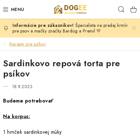
Prejsť
Hľad
na
obsah
Špecialista na predaj krmív
PSY
pre psov a mačky značky Bardog a Premil 💛
MAČKY
Recepty pre psíkov
HLODAVCI
Sardinkovo repová torta pre
psíkov
KONE
18.9.2023
DOG PULLER SK
Budeme potrebovať
DOGFRISBEE
Na korpus:
Moja objednávka
KONTAKTY
POŠTOVNÉ A DOPRAVA
1 hrnček sardinkovej múky
VEĽKOOBCHOD
OBCHODNÉ PODMIENKY