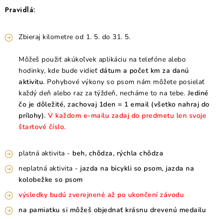
Pravidlá:
Zbieraj kilometre od 1. 5. do 31. 5.
Môžeš použiť akúkoľvek aplikáciu na telefóne alebo
hodinky, kde bude vidieť
dátum a počet km za danú
aktivitu.
Pohybové výkony so psom nám môžete posielať
každý deň alebo raz za týždeň, necháme to na tebe.
Jediné
čo je dôležité, zachovaj 1den = 1 email (všetko nahraj do
prílohy).
V každom e-mailu zadaj do predmetu len svoje
štartové číslo.
platná aktivita -
beh, chôdza, rýchla chôdza
neplatná aktivita -
jazda na bicykli so psom, jazda na
kolobežke so psom
výsledky budú zverejnené až po ukončení závodu
na pamiatku si môžeš objednať krásnu drevenú medailu