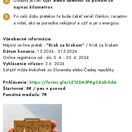
Dôležitý je cieľ.
Ujsť alebo ubehnúť so psíkom čo
INFORMÁCIE O NÁKUPE
GDPR
najviac kilometrov.
Po celú dobu pretekov ťa bude čakať seriál článkov, receptov
a videí, ako sa poriadne nakúpnuť a užiť si jar s energiou.
Všeobecné informácie:
Májový on-line pretek -
"Krok za krokom"
/ Krok za krokem
Dátum konania:
1.5.2024 - 31.5.2024
Online registrácia od - do: 5. 4. - 30. 4. 2024
Vyhlásenie víťazov:
2.6. 2024
Súťažiť môže ktokoľvek zo Slovenska alebo Českej republiky.
Prihlásenie:
https://forms.gle/LE12DA5PKgC6obGdA
Štartovné: 8€ / pes + psovod
Pamätná medaila: 7€