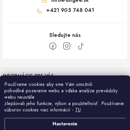
+421 905 748 041
Z
á
INFORMÁCIE PRE VÁS
p
Používame cookies aby sme Vám umožnili
ä
Moja objednávka
pohodlné pozeranie webu a vďaka analýze prevádzky
Recepty pre psíkov
t
webu neustále
KONTAKTY
i
BAFbovka pre psíkov
zlepšovali jeho funkcie, výkon a použiteľnosť. Používanie
Dogee blog
29.10.2025
e
POŠTOVNÉ A DOPRAVA
súborov cookies viac informácií -
TU
Tatry so štyrmi labkami: pre majiteľov psov, ktorí svojho miláčika
Facebook
VEĽKOOBCHOD
Domáci saláma pre psíkov
Nastavenie
nechcú nechať doma
21.10.2025