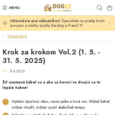
Prejsť
Hľad
na
obsah
Špecialista na predaj krmív
PSY
pre psov a mačky značky Bardog a Premil 💛
MAČKY
Dogee blog
HLODAVCI
Krok za krokom Vol.2 (1. 5. -
31. 5. 2025)
KONE
8.4.2025
DOG PULLER SK
Žiť znamená hýbať sa a ako sa hovorí vo dvojici sa to
lepšie tiahne!
DOGFRISBEE
Vytiahni športovú obuv, vezmi psíka a hurá von. Môžeš behať,
Moja objednávka
KONTAKTY
POŠTOVNÉ A DOPRAVA
môžeš chodiť, môžeš využiť akékoľvek tempo.
VEĽKOOBCHOD
OBCHODNÉ PODMIENKY