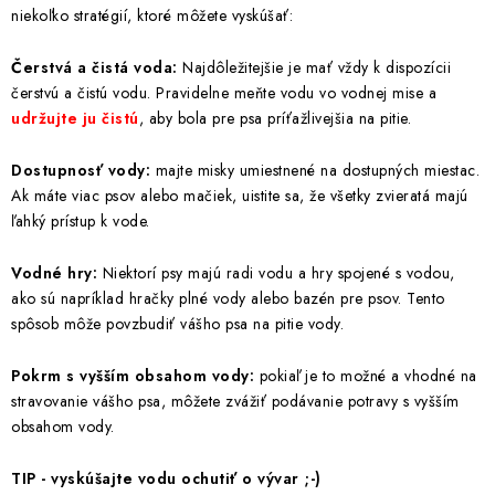
niekoľko stratégií, ktoré môžete vyskúšať:
Čerstvá a čistá voda:
Najdôležitejšie je mať vždy k dispozícii
čerstvú a čistú vodu. Pravidelne meňte vodu vo vodnej mise a
udržujte ju čistú
, aby bola pre psa príťažlivejšia na pitie.
Dostupnosť vody:
majte misky umiestnené na dostupných miestac.
Ak máte viac psov alebo mačiek, uistite sa, že všetky zvieratá majú
ľahký prístup k vode.
Vodné hry:
Niektorí psy majú radi vodu a hry spojené s vodou,
ako sú napríklad hračky plné vody alebo bazén pre psov. Tento
spôsob môže povzbudiť vášho psa na pitie vody.
Pokrm s vyšším obsahom vody:
pokiaľ je to možné a vhodné na
stravovanie vášho psa, môžete zvážiť podávanie potravy s vyšším
obsahom vody.
TIP - vyskúšajte vodu ochutiť o vývar ;-)