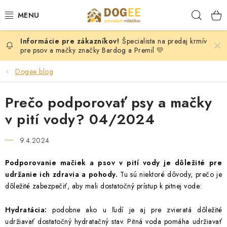
Prejsť
Hľad
na
obsah
Špecialista na predaj krmív
PSY
pre psov a mačky značky Bardog a Premil 💛
MAČKY
Dogee blog
HLODAVCI
Prečo podporovať psy a mačky
v pití vody? 04/2024
KONE
9.4.2024
DOG PULLER SK
Podporovanie mačiek a psov v pití vody je dôležité pre
udržanie ich zdravia a pohody.
Tu sú niektoré dôvody, prečo je
DOGFRISBEE
dôležité zabezpečiť, aby mali dostatočný prístup k pitnej vode:
Moja objednávka
KONTAKTY
POŠTOVNÉ A DOPRAVA
Hydratácia:
podobne ako u ľudí je aj pre zvieratá dôležité
VEĽKOOBCHOD
OBCHODNÉ PODMIENKY
udržiavať dostatočný hydratačný stav. Pitná voda pomáha udržiavať