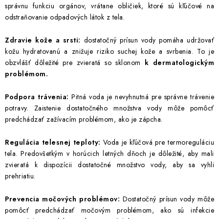
správnu funkciu orgánov, vrátane obličiek, ktoré sú kľúčové na
INFORMÁCIE O NÁKUPE
GDPR
odstraňovanie odpadových látok z tela.
Zdravie kože a srsti:
dostatočný prísun vody pomáha udržovať
kožu hydratovanú a znižuje riziko suchej kože a svrbenia. To je
obzvlášť dôležité pre zvieratá so sklonom
k dermatologickým
problémom.
Podpora trávenia:
Pitná voda je nevyhnutná pre správne trávenie
potravy. Zaistenie dostatočného množstva vody môže pomôcť
predchádzať zažívacím problémom, ako je zápcha.
Regulácia telesnej teploty:
Voda je kľúčová pre termoreguláciu
tela. Predovšetkým v horúcich letných dňoch je dôležité, aby mali
zvieratá k dispozícii dostatočné množstvo vody, aby sa vyhli
prehriatiu.
Prevencia močových problémov:
Dostatočný prísun vody môže
pomôcť predchádzať močovým problémom, ako sú infekcie