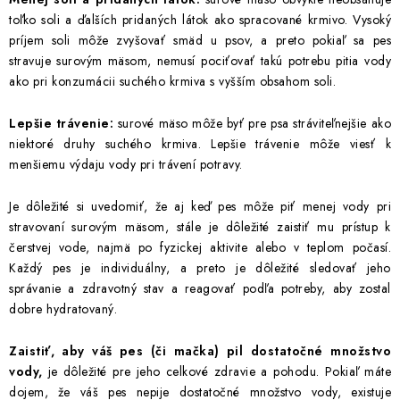
toľko soli a ďalších pridaných látok ako spracované krmivo. Vysoký
príjem soli môže zvyšovať smäd u psov, a preto pokiaľ sa pes
stravuje surovým mäsom, nemusí pociťovať takú potrebu pitia vody
ako pri konzumácii suchého krmiva s vyšším obsahom soli.
Lepšie trávenie:
surové mäso môže byť pre psa stráviteľnejšie ako
niektoré druhy suchého krmiva. Lepšie trávenie môže viesť k
menšiemu výdaju vody pri trávení potravy.
Je dôležité si uvedomiť, že aj keď pes môže piť menej vody pri
stravovaní surovým mäsom, stále je dôležité zaistiť mu prístup k
čerstvej vode, najmä po fyzickej aktivite alebo v teplom počasí.
Každý pes je individuálny, a preto je dôležité sledovať jeho
správanie a zdravotný stav a reagovať podľa potreby, aby zostal
dobre hydratovaný.
Zaistiť, aby váš pes (či mačka) pil dostatočné množstvo
vody,
je dôležité pre jeho celkové zdravie a pohodu. Pokiaľ máte
dojem, že váš pes nepije dostatočné množstvo vody, existuje