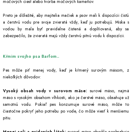
močových ciest alebo tvorba močových kameňov.
Preto je dôležité, aby majitelia mačiek a psov mali k dispozícii čistú
a čerstvú vodu pre svoje zvieratá vždy, keď ju potrebujú. Miska s
vodou by mala byť pravidelne čistená a doplňovaná, aby sa
zabezpečilo, že zvieratá majú vždy čerstvú pitnú vodu k dispozícii.
Kŕmim svojho psa Barfom..
Pes môže piť menej vody, keď je kŕmený surovým mäsom, z
niekoľkých dôvodov:
Vysoký obsah vody v surovom mäse:
surové mäso, najmä
mäso s vysokým obsahom vlhkosti, ako je čerstvé mäso, obsahuje už
samotnú vodu. Pokiaľ pes konzumuje surové mäso, môže to
čiastočne pokryť jeho potrebu po vode, čo môže viesť k menšiemu
pitiu.
Menej soli a pridaných látok:
surové mäso obvykle neobsahuje