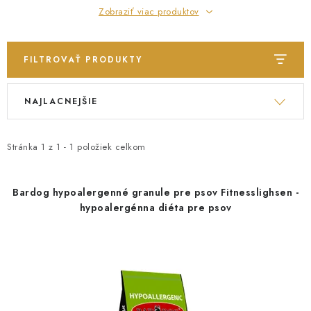
INFORMÁCIE O NÁKUPE
GDPR
Zobraziť viac produktov
FILTROVAŤ PRODUKTY
V
R
NAJLACNEJŠIE
ý
a
p
d
i
e
Stránka
1
z
1
-
1
položiek celkom
s
n
p
i
Bardog hypoalergenné granule pre psov Fitnesslighsen -
r
e
hypoalergénna diéta pre psov
o
p
d
r
u
o
k
d
t
u