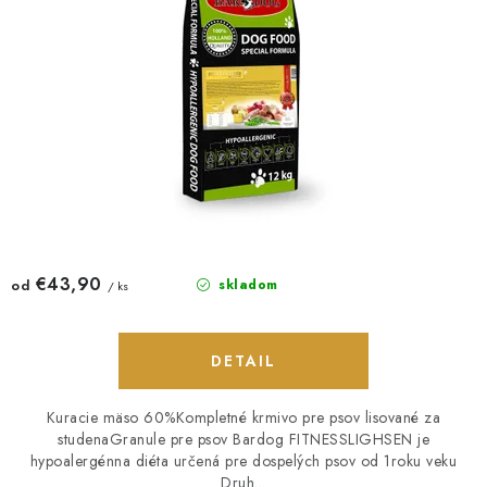
o
k
v
t
o
v
€43,90
od
skladom
/ ks
DETAIL
Kuracie mäso 60%Kompletné krmivo pre psov lisované za
studenaGranule pre psov Bardog FITNESSLIGHSEN je
hypoalergénna diéta určená pre dospelých psov od 1roku veku
Druh...