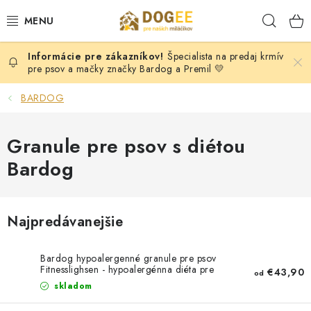
Prejsť
Hľad
na
obsah
Špecialista na predaj krmív
PSY
pre psov a mačky značky Bardog a Premil 💛
MAČKY
BARDOG
HLODAVCI
Granule pre psov s diétou
Bardog
KONE
DOG PULLER SK
Najpredávanejšie
DOGFRISBEE
Bardog hypoalergenné granule pre psov
Fitnesslighsen - hypoalergénna diéta pre
€43,90
od
Moja objednávka
KONTAKTY
POŠTOVNÉ A DOPRAVA
psov
skladom
VEĽKOOBCHOD
OBCHODNÉ PODMIENKY