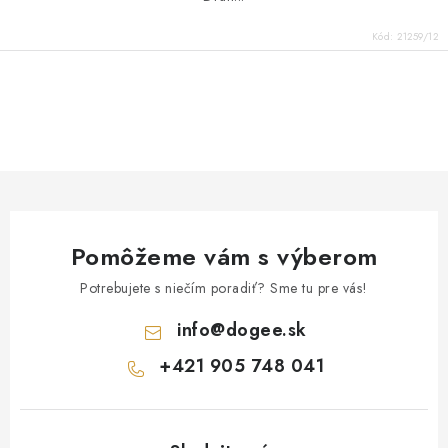
Kód:
21259/12
O
v
l
á
d
a
Pomôžeme vám s výberom
c
i
Potrebujete s niečím poradiť? Sme tu pre vás!
e
info
@
dogee.sk
p
+421 905 748 041
r
v
k