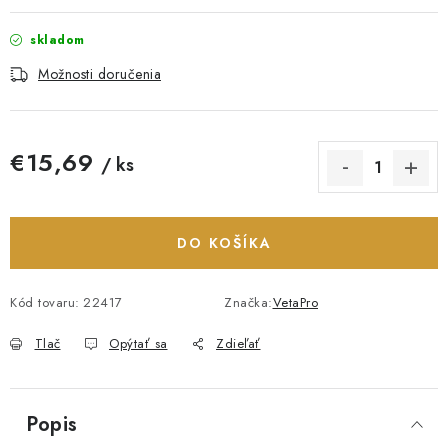
skladom
Možnosti doručenia
€15,69
/ ks
Jednotková cena:
DO KOŠÍKA
Kód tovaru:
22417
Značka:
VetaPro
Tlač
Opýtať sa
Zdieľať
Popis