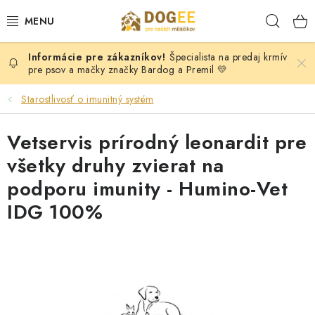
Prejsť
Hľad
na
obsah
Špecialista na predaj krmív
PSY
pre psov a mačky značky Bardog a Premil 💛
MAČKY
Starostlivosť o imunitný systém
HLODAVCI
Vetservis prírodný leonardit pre
všetky druhy zvierat na
KONE
podporu imunity - Humino-Vet
IDG 100%
DOG PULLER SK
DOGFRISBEE
Moja objednávka
KONTAKTY
POŠTOVNÉ A DOPRAVA
VEĽKOOBCHOD
OBCHODNÉ PODMIENKY