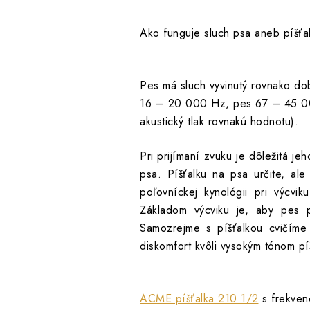
Ako funguje sluch psa aneb píšťal
Pes má sluch vyvinutý rovnako dob
16 – 20 000 Hz, pes 67 – 45 000
akustický tlak rovnakú hodnotu).
Pri prijímaní zvuku je dôležitá 
psa. Píšťalku na psa určite, al
poľovníckej kynológii pri výcvik
Základom výcviku je, aby pes 
Samozrejme s píšťalkou cvičíme
diskomfort kvôli vysokým tónom pí
ACME píšťalka 210 1/2
s frekvenc