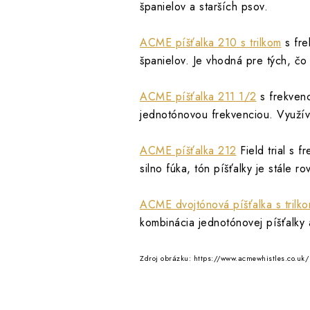
španielov a starších psov.
ACME píšťalka 210 s trilkom
s fre
španielov. Je vhodná pre tých, čo 
ACME píšťalka 211 1/2
s frekvenc
jednotónovou frekvenciou. Využíva
ACME píšťalka 212
Field trial s 
silno fúka, tón píšťalky je stále ro
ACME dvojtónová píšťalka s trilk
kombinácia jednotónovej píšťalky a
Zdroj obrázku: https://www.acmewhistles.co.uk/