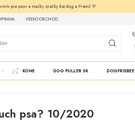
j krmív pre psov a mačky značky Bardog a Premil 💛
OPRAVA
VEĽKOOBCHOD
OBCHODNÉ PODMIENKY
I
KONE
DOG PULLER SK
DOGFRISBEE
luch psa? 10/2020