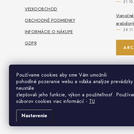
21.10
e
VEĽKOOBCHOD
Vianočné 
OBCHODNÉ PODMIENKY
arašidov
29.11
INFORMÁCIE O NÁKUPE
GDPR
ARC
Používame cookies aby sme Vám umožnili
pohodlné pozeranie webu a vďaka analýze prevádzk
neustále
zlepšovali jeho funkcie, výkon a použiteľnosť. Používa
súborov cookies viac informácií -
TU
C
Nastavenie