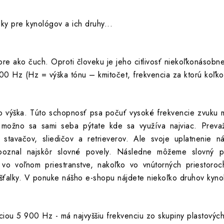
ky pre kynológov a ich druhy...
re ako čuch. Oproti človeku je jeho citlivosť niekoľkonásobn
 Hz (Hz = výška tónu – kmitočet, frekvencia za ktorú koľkok
jeho výška. Túto schopnosť psa počuť vysoké frekvencie zvuku 
e možno sa sami seba pýtate kde sa využíva najviac. Preva
u stavačov, sliedičov a retrieverov. Ale svoje uplatnenie 
poznal najskôr slovné povely. Následne môžeme slovný po
 vo voľnom priestranstve, nakoľko vo vnútorných priestoro
šťalky. V ponuke nášho e-shopu nájdete niekoľko druhov kynol
iou 5 900 Hz - má najvyššiu frekvenciu zo skupiny plastových 