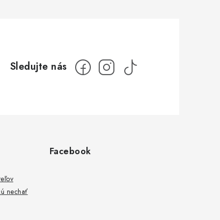
Facebook
teľov
cú nechať