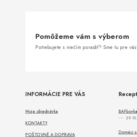
Pomôžeme vám s výberom
Potrebujete s niečím poradiť? Sme tu pre vás
Z
á
INFORMÁCIE PRE VÁS
Recept
p
ä
Moja objednávka
BAFbovka
29.10
t
KONTAKTY
i
Domáci s
POŠTOVNÉ A DOPRAVA