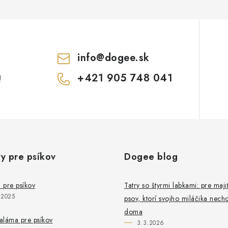
info
@
dogee.sk
+421 905 748 041
!
y pre psíkov
Dogee blog
 pre psíkov
Tatry so štyrmi labkami: pre maji
.2025
psov, ktorí svojho miláčika nech
doma
aláma pre psíkov
3.3.2026