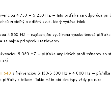
kvenciou 4 750 – 5 250 HZ – táto píšťalka sa odporúča pri bl
chcú zreteľný a odlišný zvuk, ktorý vydáva trilok.
iou 4 850 HZ – najčastejšie využívaná vysokotónová píšťalka
 sa najmä pri výcviku retrieverov.
frekvenciou 5 050 HZ – píšťalka anglických profi trénerov so 
vnaký.
om 640
s frekvenciou 3 150-3 500 Hz + 4 000 Hz – píšťalka je
 píšťalky s trilkom. Takto máte obi dva typy vždy po ruke.