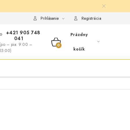
NFORMÁCIE O NÁKUPE
GDPR
Prihlásenie
Registrácia
+421 905 748
Prázdny
041
(po – pia: 9:00 –
NÁKUPNÝ
košík
15:00)
KOŠÍK