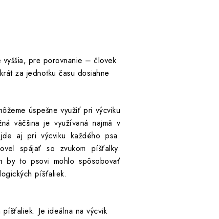
e vyššia, pre porovnanie – človek
rát za jednotku času dosiahne
môžeme úspešne využiť pri výcviku
žná väčšina je využívaná najmä v
nájde aj pri výcviku každého psa.
vel spájať so zvukom píšťalky.
ch by to psovi mohlo spôsobovať
ogických píšťaliek.
píšťaliek. Je ideálna na výcvik