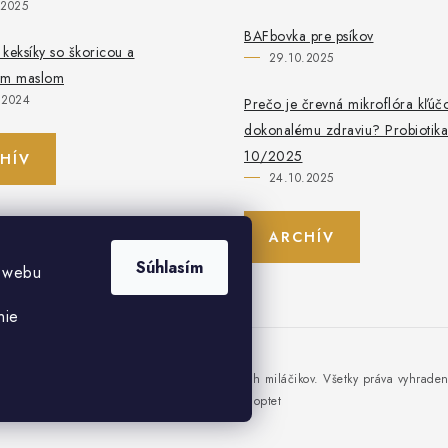
.2025
BAFbovka pre psíkov
keksíky so škoricou a
29.10.2025
ým maslom
.2024
Prečo je črevná mikroflóra kľúč
dokonalému zdraviu? Probiotika
10/2025
HÍV
24.10.2025
ARCHÍV
Súhlasím
y webu
nie
opyright 2026
Dogee - to najlepšie pre našich miláčikov
. Všetky práva vyhrade
Vytvoril Shoptet