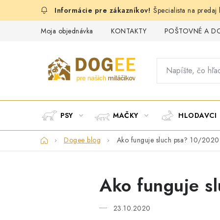
Prejsť
Špecialista na preda
na
obsah
Moja objednávka
KONTAKTY
POŠTOVNÉ A D
PSY
MAČKY
HLODAVCI
Domov
Dogee blog
Ako funguje sluch psa? 10/2020
Ako funguje s
23.10.2020