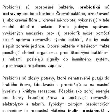
INFORMÁCIE O NÁKUPE
GDPR
Probiotiká sú prospešné baktérie,
prebiotiká sú
potraviny
pre tieto baktérie. Črevné baktérie, označované
aj ako črevná flóra či črevná mikrobiota, vykonávajú v tele
mnohé dôležité funkcie. Preto jediným správane
vyvážených množstiev pro- aj prebiotík môže pomôcť
zaistiť správnu rovnováhu týchto baktérií, čo by malo
zlepšiť zdravie jedinca. Dobré baktérie v tráviacom trakte
pomáhajú chrániť organizmus pred škodlivými baktériami
a hubami, posielajú signály do imunitného systému
a pomáhajú s reguláciou zápalov.
Prebiotiká sú zložky potravy, ktoré nenatrávené putujú do
hrubého čreva, kde kvasia a premieňajú sa na mastné
kyseliny s krátkym reťazcom. Pôsobia ako zdroj energie
pre bunky hrubého čreva a udržiavajú rovnováhu
elektrolytov a tekutín. Typickým zdrojom prebiotických
sacharidov je rozpustná vláknina
inulín
,
obsiahnutá v