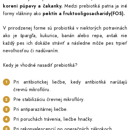
koreni púpavy a čakanky.
Medzi prebiotiká patria ja iné
formy vlákniny ako
pektín a fruktooligosacharidy(FOS).
V prirodzenej forme sú probiotiká v niektorých potravinách
ako je špargľa, kukurica, banán alebo repa, avšak nie
každý pes ich dokáže stráviť a následne môže pes trpieť
nevoľnosťou či nadúvaním.
Kedy je vhodné nasadiť prebiotiká?
Pri antibiotickej liečbe, kedy antibiotiká narúšajú
črevnú mikroflóru.
Pre stabilizáciu črevnej mikroflóry.
Pri antiparazitárnej liečbe.
Pri poruchách trávenia, liečbe hnačky.
Pri rekonvalescencií po operačných zákrokoch.