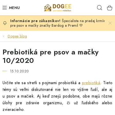
Prejsť
Hľad
na
obsah
Špecialista na predaj krmív
PSY
pre psov a mačky značky Bardog a Premil 💛
MAČKY
Dogee blog
HLODAVCI
Prebiotiká pre psov a mačky
10/2020
KONE
15.10.2020
DOG PULLER SK
Určite ste sa stretli s pojmami probiotiká a
prebiotiká
. Tieto
DOGFRISBEE
témy sú veľmi diskutované nie len vo výžive ľudí, ale aj
u psov a mačiek. Aj keď znejú podobne, obe majú rôzne
úlohy pre zdravie organizmu, či už ľudského alebo
Moja objednávka
KONTAKTY
POŠTOVNÉ A DOPRAVA
zvieracieho.
VEĽKOOBCHOD
OBCHODNÉ PODMIENKY