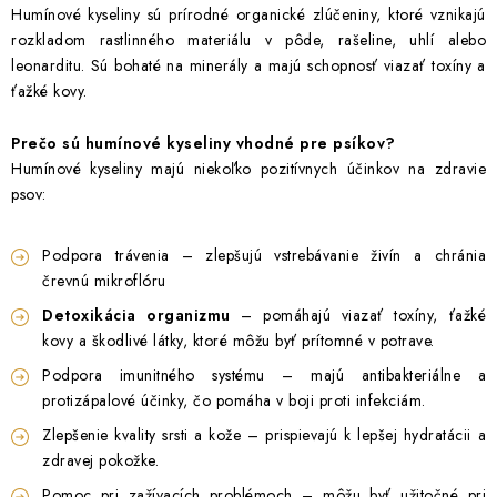
Humínové kyseliny sú prírodné organické zlúčeniny, ktoré vznikajú
INFORMÁCIE O NÁKUPE
GDPR
rozkladom rastlinného materiálu v pôde, rašeline, uhlí alebo
leonarditu. Sú bohaté na minerály a majú schopnosť viazať toxíny a
ťažké kovy.
Prečo sú humínové kyseliny vhodné pre psíkov?
Humínové kyseliny majú niekoľko pozitívnych účinkov na zdravie
psov:
Podpora trávenia – zlepšujú vstrebávanie živín a chránia
črevnú mikroflóru
Detoxikácia organizmu
– pomáhajú viazať toxíny, ťažké
kovy a škodlivé látky, ktoré môžu byť prítomné v potrave.
Podpora imunitného systému – majú antibakteriálne a
protizápalové účinky, čo pomáha v boji proti infekciám.
Zlepšenie kvality srsti a kože – prispievajú k lepšej hydratácii a
zdravej pokožke.
Pomoc pri zažívacích problémoch – môžu byť užitočné pri