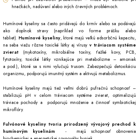
hnačkách, nadúvaní alebo iných črevných problémoch.
Humínové kyseliny sa často pridávajú do krmív alebo sa podávajú
ako doplnok stravy (napríklad vo forme prášku alebo
tabliet).
Humínové kyseliny
, ktoré majú veľkú adsorbčnú kapacitu,
na seba viažu rôzne toxické látky aj vírusy
v tráviacom systéme
zvierat
(mykotoxíny,
mikrobiálne toxíny, ťažké kovy, PCB,
fytotoxíny,
toxické
látky vznikajúce pri metabolizme – amoniak
a pod.),
ktoré sa s nimi vylučujú trusom.
Zabezpečujú detoxikáciu
organizmu, podporujú imunitný systém a aktivujú
metabolizmus.
Humínové kyseliny majú
tiež veľmi dobrú pufračnú
schopnosť –
stabilizujú
pH v celom tráviacom systéme zvierat, optimalizujú
tráviace pochody
a podporujú množenie
a činnosť symbiotickej
mikroflóry.
Fulvónové kyseliny tvoria prirodzený vývojový prechod k
humínovým kyselinám
- majú schopnosť obnovenia
biochemickej a energetickej rovnováhy buniek.