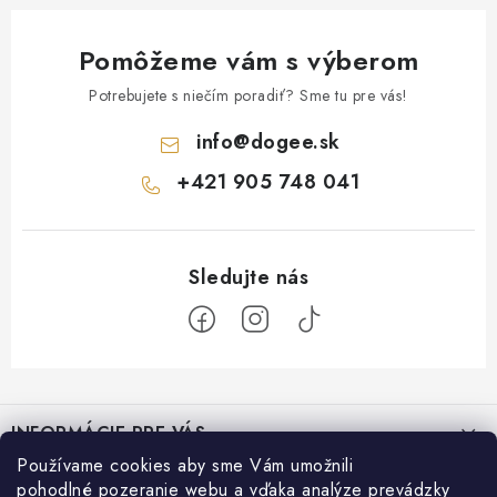
Pomôžeme vám s výberom
Potrebujete s niečím poradiť? Sme tu pre vás!
info
@
dogee.sk
+421 905 748 041
Z
á
INFORMÁCIE PRE VÁS
p
Používame cookies aby sme Vám umožnili
ä
Moja objednávka
Recepty pre psíkov
pohodlné pozeranie webu a vďaka analýze prevádzky