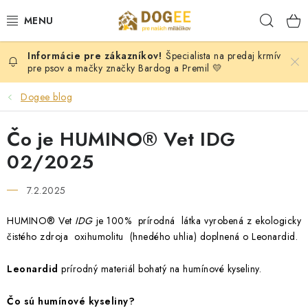
Prejsť
Hľad
na
obsah
Špecialista na predaj krmív
PSY
pre psov a mačky značky Bardog a Premil 💛
MAČKY
Dogee blog
HLODAVCI
Čo je HUMINO® Vet IDG
02/2025
KONE
7.2.2025
DOG PULLER SK
HUMINO® Vet
IDG
je 100% prírodná látka vyrobená z ekologicky
čistého zdroja oxihumolitu (hnedého uhlia) doplnená o Leonardid.
DOGFRISBEE
Leonardid
prírodný materiál bohatý na humínové kyseliny.
Moja objednávka
KONTAKTY
POŠTOVNÉ A DOPRAVA
VEĽKOOBCHOD
OBCHODNÉ PODMIENKY
Čo sú humínové kyseliny?