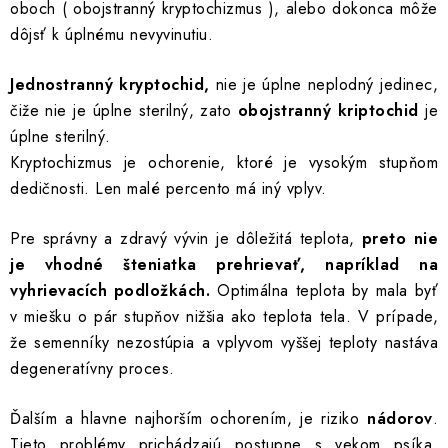
oboch ( obojstranný kryptochizmus ), alebo dokonca môže
dôjsť k úplnému nevyvinutiu.
Jednostranný kryptochid,
nie je úplne neplodný jedinec,
čiže nie je úplne sterilný, zato
obojstranný kriptochid
je
úplne sterilný.
Kryptochizmus je ochorenie, ktoré je vysokým stupňom
dedičnosti. Len malé percento má iný vplyv.
Pre správny a zdravý vývin je dôležitá teplota,
preto nie
je vhodné šteniatka prehrievať, napríklad na
vyhrievacích podložkách.
Optimálna teplota by mala byť
v miešku o pár stupňov nižšia ako teplota tela. V prípade,
že semenníky nezostúpia a vplyvom vyššej teploty nastáva
degeneratívny proces.
Ďalším a hlavne najhorším ochorením, je riziko
nádorov
.
Tieto problémy prichádzajú postupne s vekom psíka.