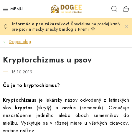
Prejsť
Hľad
na
obsah
Špecialista na predaj krmív
PSY
pre psov a mačky značky Bardog a Premil 💛
MAČKY
Dogee blog
HLODAVCI
Kryptorchizmus u psov
KONE
15.10.2019
Čo je to kryptochizmus?
DOG PULLER SK
Kryptochizmus
je lekársky názov odvodený z latinských
DOGFRISBEE
slov
kryptos
(skrytý) a
orchis
(semenník). Označuje
nezostúpenie jedného alebo oboch semenníkov do
Moja objednávka
KONTAKTY
POŠTOVNÉ A DOPRAVA
miešku. Vyskytuje sa v rôznej miere u všetkých cicavcov,
VEĽKOOBCHOD
OBCHODNÉ PODMIENKY
vrátane psíkov...