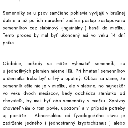
INFORMÁCIE O NÁKUPE
GDPR
Semenníky sa u psov samčieho pohlavia vyvíjajú v brušnej
dutine a až po ich narodení začína postup zostupovania
semenníkov cez slabinový (inguinálny ) kanál do miešku.
Tento proces by mal byť ukončený asi vo veku 14 dní
psíka.
Obdobie, odkedy sa môže vyhmatať semenník, sa
u jednotlivých plemien mierne líši. Pri hmataní semenníkov
u šteniatka treba byť citlivý a opatrný. Občas sa stane, že
semenník ešte nie je v miešku, ale v slabine, no najneskôr
vo veku dvoch mesiacov, kedy odchádza šteniatko od
chovateľa, by mali byť oba semenníky v miešku. Správny
chovateľ vám o tom povie, upozorní a v prípade potreby
aj pomôže.
Abnormalitou od fyziologického stavu je
zadržanie jedného ( jednostranný kryptochizmus ) alebo