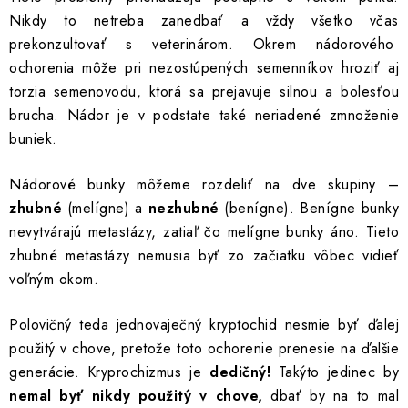
Nikdy to netreba zanedbať a vždy všetko včas
prekonzultovať s veterinárom. Okrem nádorového
ochorenia môže pri nezostúpených semenníkov hroziť aj
torzia semenovodu, ktorá sa prejavuje silnou a bolesťou
brucha.
Nádor je v podstate také neriadené zmnoženie
buniek.
Nádorové bunky môžeme rozdeliť na dve skupiny –
zhubné
(melígne) a
nezhubné
(benígne). Benígne bunky
nevytvárajú metastázy, zatiaľ čo melígne bunky áno. Tieto
zhubné metastázy nemusia byť zo začiatku vôbec vidieť
voľným okom.
Polovičný teda jednovaječný kryptochid nesmie byť ďalej
použitý v chove, pretože toto ochorenie prenesie na ďalšie
generácie. Kryprochizmus je
dedičný!
Takýto jedinec by
nemal byť nikdy použitý v chove,
dbať by na to mal