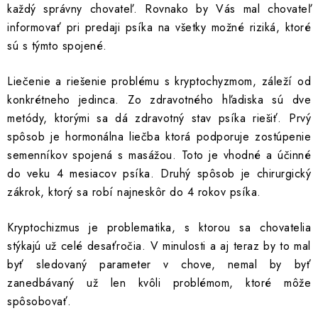
každý správny chovateľ. Rovnako by Vás mal chovateľ
informovať pri predaji psíka na všetky možné riziká, ktoré
sú s týmto spojené.
Liečenie a riešenie problému s kryptochyzmom, záleží od
konkrétneho jedinca. Zo zdravotného hľadiska sú dve
metódy, ktorými sa dá zdravotný stav psíka riešiť. Prvý
spôsob je hormonálna liečba ktorá podporuje zostúpenie
semenníkov spojená s masážou. Toto je vhodné a účinné
do veku 4 mesiacov psíka. Druhý spôsob je chirurgický
zákrok, ktorý sa robí najneskôr do 4 rokov psíka.
Kryptochizmus je problematika, s ktorou sa chovatelia
stýkajú už celé desaťročia. V minulosti a aj teraz by to mal
byť sledovaný parameter v chove, nemal by byť
zanedbávaný už len kvôli problémom, ktoré môže
spôsobovať.