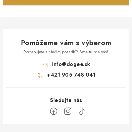
Pomôžeme vám s výberom
Potrebujete s niečím poradiť? Sme tu pre vás!
info
@
dogee.sk
+421 905 748 041
Z