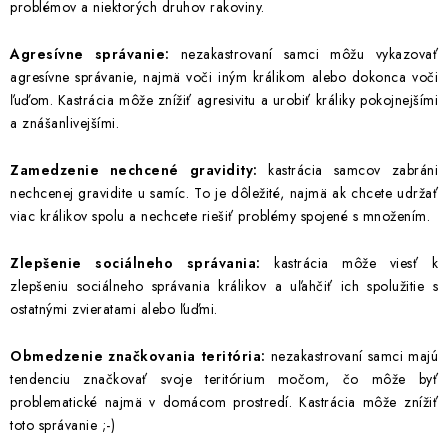
problémov a niektorých druhov rakoviny.
Agresívne správanie:
nezakastrovaní samci môžu vykazovať
agresívne správanie, najmä voči iným králikom alebo dokonca voči
ľuďom. Kastrácia môže znížiť agresivitu a urobiť králiky pokojnejšími
a znášanlivejšími.
Zamedzenie nechcené gravidity:
kastrácia samcov zabráni
nechcenej gravidite u samíc. To je dôležité, najmä ak chcete udržať
viac králikov spolu a nechcete riešiť problémy spojené s množením.
Zlepšenie sociálneho správania:
kastrácia môže viesť k
zlepšeniu sociálneho správania králikov a uľahčiť ich spolužitie s
ostatnými zvieratami alebo ľuďmi.
Obmedzenie značkovania teritória:
nezakastrovaní samci majú
tendenciu značkovať svoje teritórium močom, čo môže byť
problematické najmä v domácom prostredí. Kastrácia môže znížiť
toto správanie ;-)