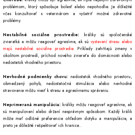
INFORMÁCIE O NÁKUPE
GDPR
problémom, ktorý spôsobuje bolesť alebo nepohodlie. Je dôležité
včas konzultovať s veterinárom a vyšetriť možné zdravotné
problémy.
Nestabilné sociálne prostredie:
králiky sú spoločenské
zvieratká a môžu reagovať agresívne, ak sú
vystavení stresu alebo
majú nestabilné sociálne prostredie
. Príklady zahŕňajú zmeny v
okolitom prostredí, príchod nového zvieraťa do domácnosti alebo
nedostatok vhodného priestoru.
Nevhodné podmienky chovu:
nedostatok vhodného priestoru,
obmedzený pohyb, nedostatočná stimulácia alebo nevhodné
stravovanie môžu viesť k stresu a agresívnemu správaniu.
Neprimeraná manipulácia:
králiky môžu reagovať agresívne, ak
sú manipulovaní alebo držaní nesprávnym spôsobom. Každý králik
môže mať odlišné preferencie ohľadom dotyku a manipulácie, a
preto je dôležité rešpektovať ich hranice...