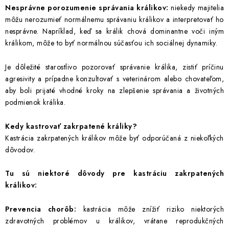
Nesprávne porozumenie správania králikov:
niekedy majitelia
môžu nerozumieť normálnemu správaniu králikov a interpretovať ho
nesprávne. Napríklad, keď sa králik chová dominantne voči iným
králikom, môže to byť normálnou súčasťou ich sociálnej dynamiky.
Je dôležité starostlivo pozorovať správanie králika, zistiť príčinu
agresivity a prípadne konzultovať s veterinárom alebo chovateľom,
aby boli prijaté vhodné kroky na zlepšenie správania a životných
podmienok králika.
Kedy kastrovať zakrpatené králiky?
Kastrácia zakrpatených králikov môže byť odporúčaná z niekoľkých
dôvodov.
Tu sú niektoré dôvody pre kastráciu zakrpatených
králikov:
Prevencia chorôb:
kastrácia môže znížiť riziko niektorých
zdravotných problémov u králikov, vrátane reprodukčných