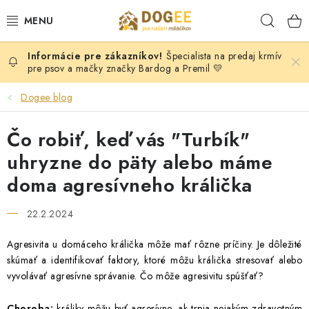
Prejsť
Hľad
na
obsah
Špecialista na predaj krmív
PSY
pre psov a mačky značky Bardog a Premil 💛
MAČKY
Dogee blog
HLODAVCI
Čo robiť, keď vás "Turbík"
uhryzne do päty alebo máme
KONE
doma agresívneho králička
DOG PULLER SK
22.2.2024
DOGFRISBEE
Agresivita u domáceho králička môže mať rôzne príčiny. Je dôležité
skúmať a identifikovať faktory, ktoré môžu králička stresovať alebo
vyvolávať agresívne správanie. Čo môže agresivitu spúšťať?
Moja objednávka
KONTAKTY
POŠTOVNÉ A DOPRAVA
VEĽKOOBCHOD
OBCHODNÉ PODMIENKY
Choroba:
králiky môžu byť agresívne, ak trpia nejakým zdravotným